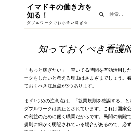
Skip
イマドキの働き方を
to
検
知る！
content
索:
ダブルワークでお小遣い稼ぎ☆
知っておくべき看護
「もっと稼ぎたい」「空いてる時間を有効活用し
ークをしたいと考える理由はさまざまでしょう。
ておくべき注意点が3つあります。
まず1つめの注意点は、「就業規則を確認する」と
ダブルワークは禁止とされています。これは国家
の利益のために働く職業だからです。民間の病院
規則に細かく明記されている場合があるので、必